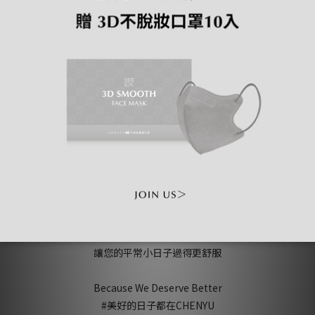
2025/1/27(一) 18:00前提供姓名、電話、收件資訊並私訊Facebook
粉絲專頁或LINE官方帳號客服領獎。 中獎者運費需自付。若抽獎因
故延誤，恕不主動通知，但仍會擇日補抽，獎品發送或領取限於台
灣、澎湖、金門、馬祖地區。
*主辦單位保有最終修改、變更、活動解釋及取消本活動之權利，若
有相關異動將會公告於品牌社群貼文中， 恕不另行通知。
CHENYU辰昱
懂得生活、愛設計、好品質
讓您的平常小日子過得更舒服
Because We Deserve Better
#美好的日子都在CHENYU