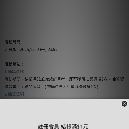
活動時間：
即日起 - 2025/1/20 (一) 23:59
活動辦法：
1.抽獎資格：
活動期間，結帳滿$1並完成訂單者，即可獲得抽獎資格1次，抽獎資
格會套用至贈品層級。(每筆訂單之抽獎資格最多1次)
2.抽獎獎項：
LABUBU坐坐派對系列盲盒(12名，款式隨機)
3.開獎時間：
2025/1/22(三)於Facebook粉絲專頁公布抽獎結果。中獎者採程式
隨機抽出，中獎名單將公佈於Facebook粉絲專頁。 請獲獎者於