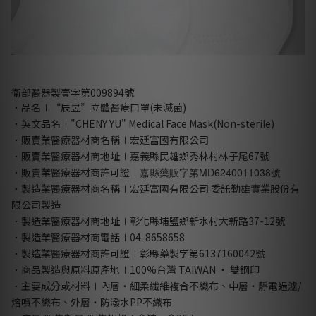
衛部醫器製壹字第009894號
．品名
∣
“辰昱”立體醫療口罩(未滅菌)
．英文品名
∣
"CHENY YU" Medical Face Mask(Non-sterile)
．販賣業醫療器材商名稱
∣
宏廷富國有限公司
．販賣業醫療器材商地址
∣
嘉義縣民雄鄉秀林村林子尾67號
．販賣業醫療器材商許可證
∣
嘉縣藥販字第MD6240011038號
．製造業醫療器材商名稱
∣
宏廷富國有限公司 委託勤雄實業股份有
限公司製造
．製造業醫療器材商地址
∣
彰化縣埔鹽鄉新水村大新路37-12號
．製造業醫療器材商電話
∣
04-8658658
．製造業醫療器材商許可證
∣
彰縣藥製字第6137160042號
．商品製造與原料原產地
∣
100%台灣 TAIWAN ‧ 雙鋼印
．主要成分或材料
∣
內層‧細柔纖維複合不織布、中層‧靜電過濾/
熔噴不織布、外層‧防潑水PP不織布