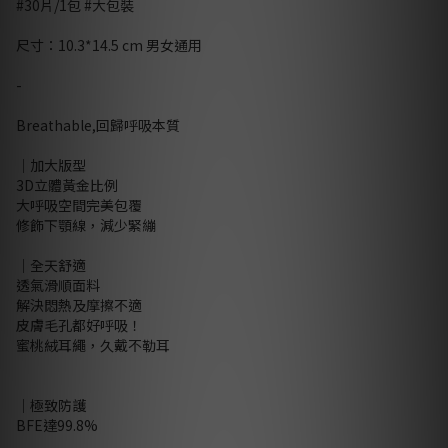
#30片/1包 #大包裝
尺寸：10.3*14.5 cm 男女通用
-
Breathable,回歸呼吸本質
｜加大版型
3D立體黃金比例
大呼吸空間完美包覆
修飾下顎線，減少緊繃
｜全天舒適
透氣滑順面料
解決悶熱及摩擦不適
皮膚毛孔都好呼吸！
蜜桃絨耳繩，久戴不勒耳
｜極致防護
BFE達99.8%