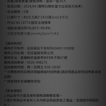
．度量/販售數量/販售規格
∣
盒裝一盒30入
．製造日期
∣
2024/04 (實際日期依當次出貨批次為準)
．有效期限
∣
5年
．口罩尺寸
∣
約10.3(長)*14.5(寬)cm(±0.5)
．符合CNS 14774 國家法規標準
．細菌過濾效率(%)BFE>99.8%
．
交換空氣壓力差(mmH₂O/cm²)<4.5
【藥商執照】
藥商許可執照：
嘉縣藥販字第MD6240011038號
藥商公司名稱：宏廷富國有限公司
藥商地址：嘉義縣民雄鄉秀林村林子尾67號
藥商諮詢專線：0920-498175
諮詢服務時間：周一至周五 9:00-18:00
**消費者使用前應詳閱醫療器材說明書(請詳閱產品使用說明書或商
品圖)
**請查閱本官網購物須知
【售後服務】
1.商品操作方面及維修服務請聯繫客服。
2.僅針對商品本身有七天內新品瑕疵更換之權益，並請提供開箱影
片。