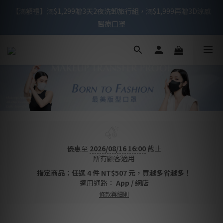
【滿額禮】滿$1,299贈3天2夜洗卸旅行組，滿$1,999再贈3D涼感
【滿額禮】滿$1,299贈3天2夜洗卸旅行組，滿$1,999再贈3D涼感
醫療口罩
醫療口罩
滿$999免運 / 週一至週五下午2點前下單，可於當天快速出貨
【新會員禮】下單贈3D不脫妝醫療口罩10入
【滿額禮】滿$1,299贈3天2夜洗卸旅行組，滿$1,999再贈3D涼感
醫療口罩
優惠至
2026/08/16 16:00
截止
所有顧客適用
指定商品：任選 4 件 NT$507 元，買越多省越多！
適用通路：
App
/
網店
條款與細則