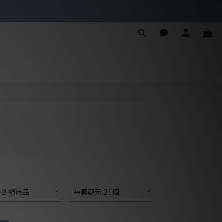
罩
罩
＋B 組商品
每頁顯示 24 個