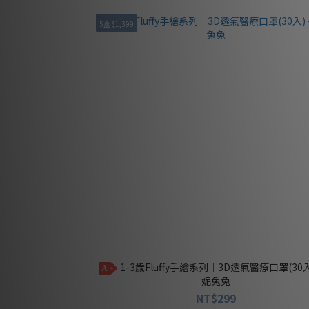
5盒 $1,399
1-3歲Fluffy手繪系列｜3D透氣醫療口罩(30入) - 邦
A
妮兔兔
NT$299