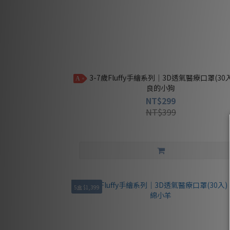
3-7歲Fluffy手繪系列｜3D透氣醫療口罩(30入) - 善
A
良的小狗
NT$299
NT$399
5盒 $1,399