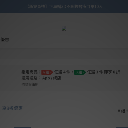
【滿額禮】滿$1,299贈3天2夜洗卸旅行組，滿$1,999再贈3D涼感醫療口
【新會員禮】下單贈3D不脫妝醫療口罩10入
【滿額禮】滿$1,299贈3天2夜洗卸旅行組，滿$1,999再贈3D涼感醫療口
購優惠
指定商品：
任選 4 件，
任選 3 件 即享 8 折
A 組
B 組
適用通路：
App
/
網店
條款與細則
盒，享8折優惠
A 組