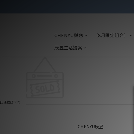
CHENYU與您
［8月限定組合］
辰昱生活提案
此活動已下架
CHENYU辰昱