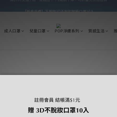
【滿額禮】滿$1,299贈3天2夜洗卸旅行組，滿$1,999再贈3D涼感醫療口
【新會員禮】下單贈3D不脫妝醫療口罩10入
【滿額禮】滿$1,299贈3天2夜洗卸旅行組，滿$1,999再贈3D涼感醫療口
成人口罩
兒童口罩
POP淨膚系列
質感生活
顧客服務